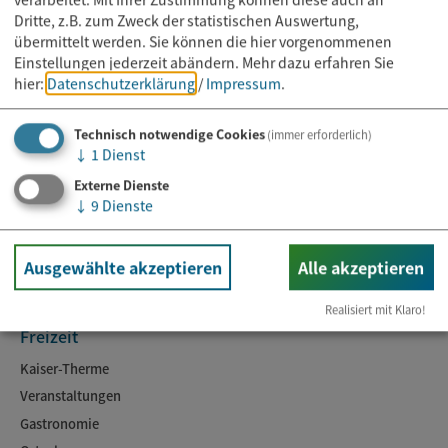
Dritte, z.B. zum Zweck der statistischen Auswertung,
übermittelt werden. Sie können die hier vorgenommenen
Einstellungen jederzeit abändern.
Mehr dazu erfahren Sie
hier:
Datenschutzerklärung
/
Impressum
.
Technisch notwendige Cookies
(immer erforderlich)
Rathaus
↓
1
Dienst
Externe Dienste
Kontakt & Öffnungszeiten
↓
9
Dienste
Online-Dienste
Ansprechpartner
Ausgewählte akzeptieren
Alle akzeptieren
Aktuelles
Realisiert mit Klaro!
Freizeit
Kaiser-Therme
Veranstaltungen
Gastronomie