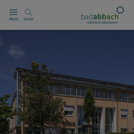
Menü
Suche
Rathaus
Erleben
Leben & Wohnen
Wirtschaft & Handel