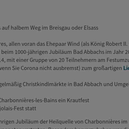
a
s auf halbem Weg im Breisgau oder Elsass
es, allen voran das Ehepaar Wind (als König Robert II.
, beim 1000-jährigen Jubiläum Bad Abbachs im Jahr 2
2014, mit einer Gruppe von 20 Teilnehmern am Festumz
(wenn Sie Corona nicht ausbremst) zum großartigen
Li
gelmäßig Christkindlmärkte in Bad Abbach und Umg
n Charbonnières-les-Bains ein Krautfest
lais-Fest statt
jährigen Jubiläum der Heilquelle von Charbonnières i