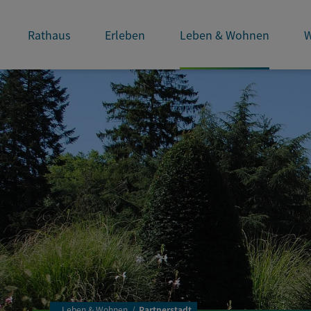
Rathaus
Erleben
Leben & Wohnen
W
..
Leben & Wohnen
Partnerstadt