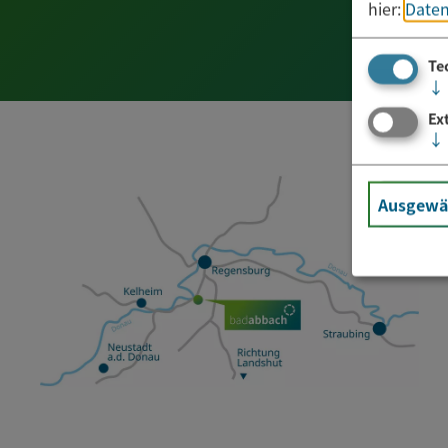
hier:
Daten
Te
↓
Ex
↓
Ausgewäh