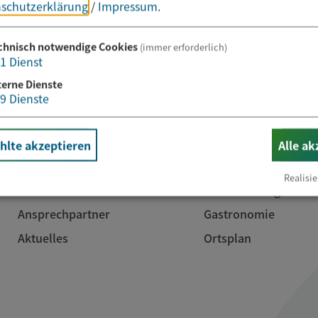
E-Mail*
schutzerklärung
/
Impressum
.
chnisch notwendige Cookies
(immer erforderlich)
1
Dienst
terne Dienste
9
Dienste
Rathaus
Freizeit
lte akzeptieren
Alle ak
Kontakt & Öffnungszeiten
Kaiser-Therme
Realisie
Online-Dienste
Veranstaltungen
Ansprechpartner
Gastronomie
Aktuelles
Ortsplan