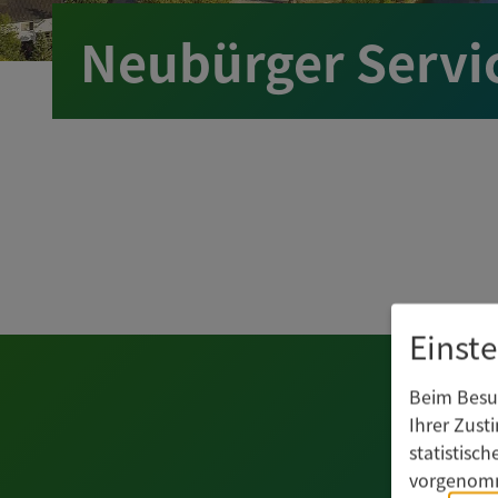
Neubürger Servi
Einst
Beim Besuc
Ihrer Zust
statistisc
vorgenomm