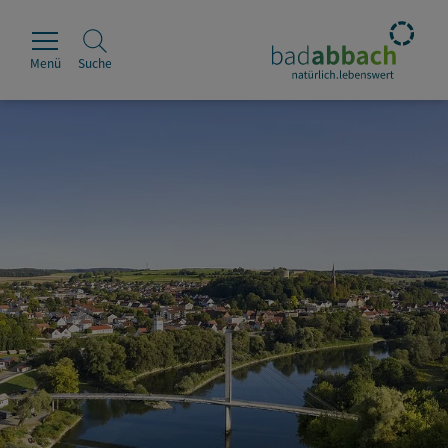
Menü
Suche
Rathaus
Erleben
Leben & Wohnen
Wirtschaft & Handel