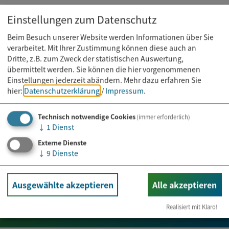
Führungen von Franz Ameismeier
Einstellungen zum Datenschutz
Beim Besuch unserer Website werden Informationen über Sie
verarbeitet. Mit Ihrer Zustimmung können diese auch an
Dritte, z.B. zum Zweck der statistischen Auswertung,
übermittelt werden. Sie können die hier vorgenommenen
Einstellungen jederzeit abändern.
Mehr dazu erfahren Sie
hier:
Datenschutzerklärung
/
Impressum
.
Technisch notwendige Cookies
(immer erforderlich)
↓
1
Dienst
Externe Dienste
↓
9
Dienste
Newsletter abonnieren
Ausgewählte akzeptieren
Alle akzeptieren
E-Mail*
Realisiert mit Klaro!