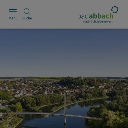
Menü
Suche
Rathaus
Erleben
Leben & Wohnen
Wirtschaft & Handel