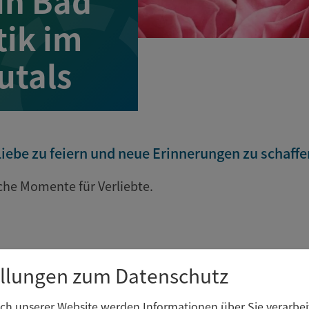
in Bad
ik im
utals
Liebe zu feiern und neue Erinnerungen zu schaffe
che Momente für Verliebte.
ellungen zum Datenschutz
h unserer Website werden Informationen über Sie verarbeit