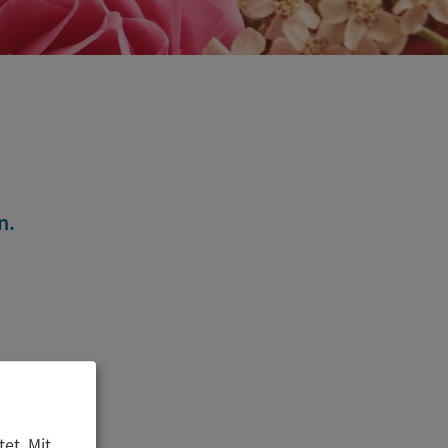
n.
et. Mit