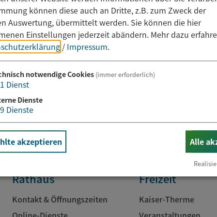
immung können diese auch an Dritte, z.B. zum Zweck der
hen Auswertung, übermittelt werden. Sie können die hier
enen Einstellungen jederzeit abändern.
Mehr dazu erfahre
schutzerklärung
/
Impressum
.
Newsletter abonnieren
chnisch notwendige Cookies
(immer erforderlich)
1
Dienst
E-Mail*
terne Dienste
9
Dienste
lte akzeptieren
Alle ak
Realisie
Rathaus
Freizeit
Kontakt & Öffnungszeiten
Kaiser-Therme
Online-Dienste
Veranstaltungen