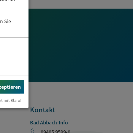
n Sie
zeptieren
rt mit Klaro!
Kontakt
Bad Abbach-Info
09405 9599-0