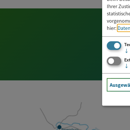
Ihrer Zust
statistisc
vorgenomm
hier:
Daten
Te
↓
Ex
↓
Ausgewäh