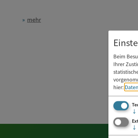
mehr
Einst
Beim Besuc
Ihrer Zust
statistisc
vorgenomm
hier:
Daten
Te
↓
Ex
↓