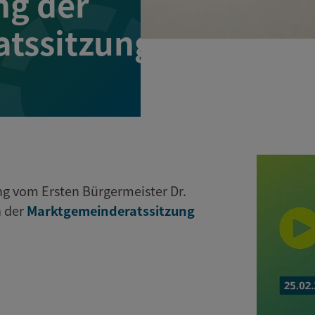
g der
tssitzung
g vom Ersten Bürgermeister Dr.
n der
Marktgemeinderatssitzung