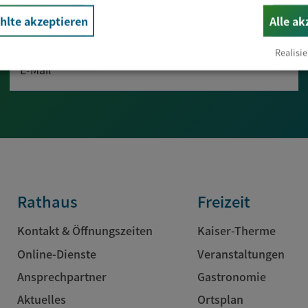
Newsletter abonnieren
lte akzeptieren
Alle ak
Realisie
E-Mail*
Rathaus
Freizeit
Kontakt & Öffnungszeiten
Kaiser-Therme
Online-Dienste
Veranstaltungen
Ansprechpartner
Gastronomie
Aktuelles
Ortsplan