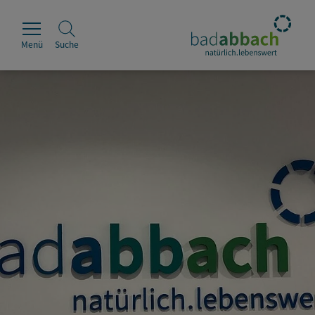
Menü
Suche
Rathaus
Erleben
Leben & Wohnen
Wirtschaft & Handel