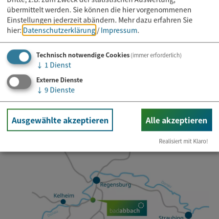
übermittelt werden. Sie können die hier vorgenommenen
Einstellungen jederzeit abändern.
Mehr dazu erfahren Sie
hier:
Datenschutzerklärung
/
Impressum
.
Newsletter abonnieren
Technisch notwendige Cookies
(immer erforderlich)
↓
1
Dienst
E-Mail*
Externe Dienste
↓
9
Dienste
Ausgewählte akzeptieren
Alle akzeptieren
Realisiert mit Klaro!