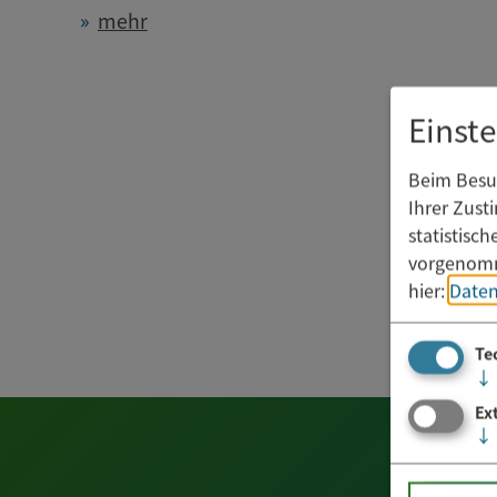
mehr
Einst
Beim Besuc
Ihrer Zust
statistisc
vorgenomm
hier:
Daten
Te
↓
Ex
↓