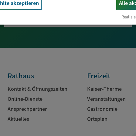
lte akzeptieren
Alle ak
E-Mail*
Realisie
Rathaus
Freizeit
Kontakt & Öffnungszeiten
Kaiser-Therme
Online-Dienste
Veranstaltungen
Ansprechpartner
Gastronomie
Aktuelles
Ortsplan