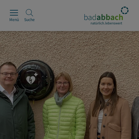
Menü
Suche
Rathaus
Erleben
Leben & Wohnen
Wirtschaft & Handel