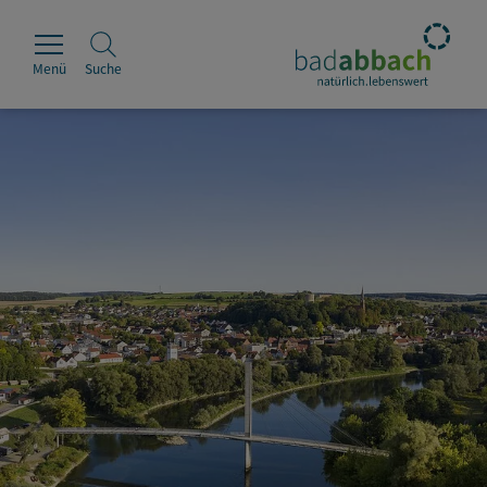
Menü
Suche
Rathaus
Erleben
Leben & Wohnen
Wirtschaft & Handel