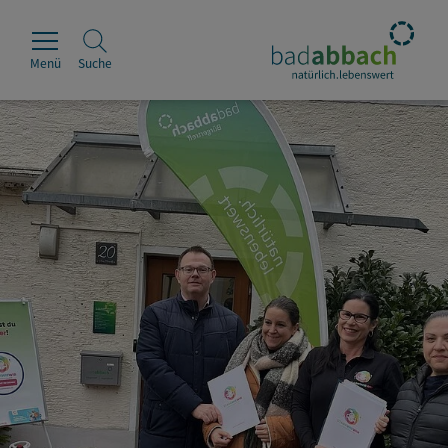
Menü
Suche
Rathaus
Erleben
Leben & Wohnen
Wirtschaft & Handel