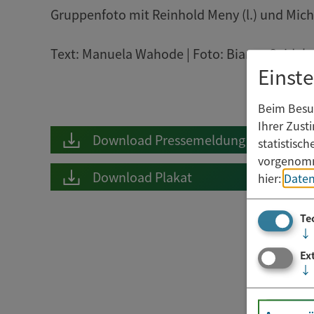
Gruppenfoto mit Reinhold Meny (l.) und Michael
Text: Manuela Wahode | Foto: Bianca Seidel
Einst
Beim Besuc
Ihrer Zust
Download Pressemeldung
statistisc
vorgenomm
Download Plakat
hier:
Daten
Te
↓
Ex
↓