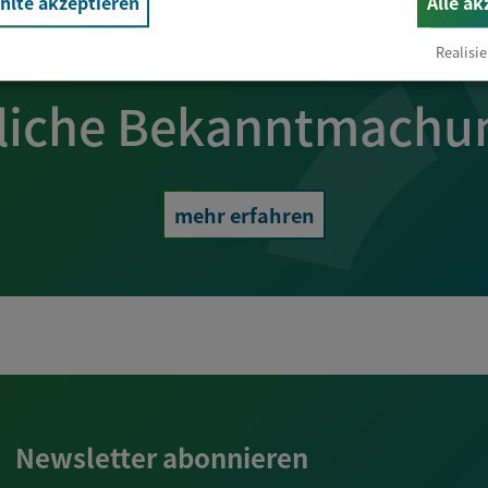
lte akzeptieren
Alle ak
Realisie
liche Bekanntmachu
mehr erfahren
Newsletter abonnieren