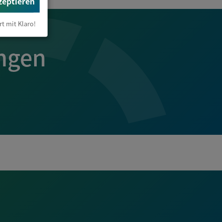
zeptieren
rt mit Klaro!
ngen