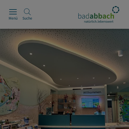
Menü
Suche
Rathaus
Erleben
Leben & Wohnen
Wirtschaft & Handel