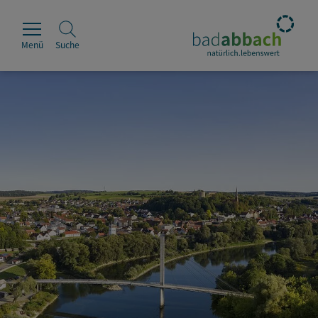
Menü
Suche
Rathaus
Erleben
Leben & Wohnen
Wirtschaft & Handel