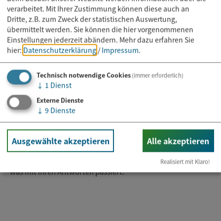
erhoben.
verarbeitet. Mit Ihrer Zustimmung können diese auch an
Der
Mikrozensus
findet im Unterschied zum Zensus
Dritte, z.B. zum Zweck der statistischen Auswertung,
jährlich statt. Mit einem Prozent der Bevölkerung
übermittelt werden. Sie können die hier vorgenommenen
werden deutlich weniger Personen befragt. Im
Einstellungen jederzeit abändern.
Mehr dazu erfahren Sie
Mittelpunkt stehen hier Daten zur wirtschaftlichen und
hier:
Datenschutzerklärung
/
Impressum
.
sozialen Lage der Bevölkerung sowie deren Entwicklung.
Auskunftspflicht besteht für beide Erhebungen.
Technisch notwendige Cookies
(immer erforderlich)
Weitere Informationen:
↓
1
Dienst
Ausführliche Informationen zum Mikrozensus finden Sie
Externe Dienste
unter:
↓
9
Dienste
Statistik Bayern
Zusätzlich informieren
Erklärvideos über den Mikrozensus,
Ausgewählte akzeptieren
Alle akzeptieren
warum er durchgeführt wird, wie die Haushalte zufällig
ausgewählt werden, warum sie mitmachen müssen und
Realisiert mit Klaro!
was mit ihren Antworten passiert.