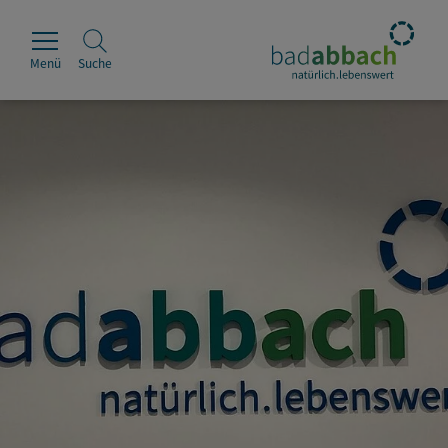
Menü
Suche
Rathaus
Erleben
Leben & Wohnen
Wirtschaft & Handel