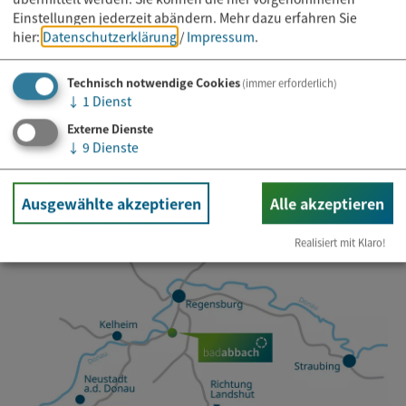
Einstellungen jederzeit abändern.
Mehr dazu erfahren Sie
Newsletter abonnieren
hier:
Datenschutzerklärung
/
Impressum
.
Technisch notwendige Cookies
(immer erforderlich)
E-Mail*
↓
1
Dienst
Externe Dienste
↓
9
Dienste
Ausgewählte akzeptieren
Alle akzeptieren
Realisiert mit Klaro!