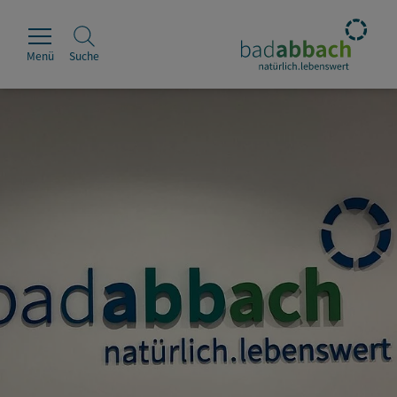
Menü
Suche
Rathaus
Erleben
Leben & Wohnen
Wirtschaft & Handel