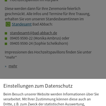
Diese werden dann für Ihre Zeremonie feierlich
geschmückt. Alle Infos und Termine für Ihre Trauung,
erhalten Sie von unseren Standesbeamtinnen im
Standesamt
Bad Abbach:
standesamt@bad-abbach.de
09405 9590-22 (Monika Ambrus) oder
09405 9590-24 (Sophie Schelkshorn)
Impressionen des Hochzeitspavillons finden Sie unter
"mehr"
mehr
Einstellungen zum Datenschutz
Beim Besuch unserer Website werden Informationen über Sie
verarbeitet. Mit Ihrer Zustimmung können diese auch an
Dritte, z.B. zum Zweck der statistischen Auswertung,