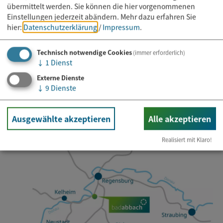
übermittelt werden. Sie können die hier vorgenommenen
Einstellungen jederzeit abändern.
Mehr dazu erfahren Sie
hier:
Datenschutzerklärung
/
Impressum
.
Newsletter abonnieren
Technisch notwendige Cookies
(immer erforderlich)
E-Mail*
↓
1
Dienst
Externe Dienste
↓
9
Dienste
Ausgewählte akzeptieren
Alle akzeptieren
Realisiert mit Klaro!