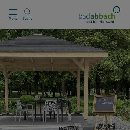
Menü
Suche
Rathaus
Erleben
Leben & Wohnen
Wirtschaft & Handel