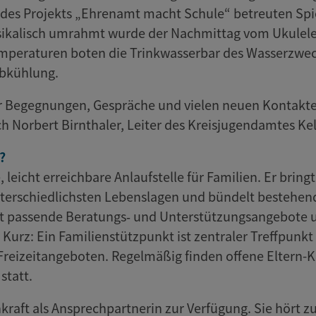
 des Projekts „Ehrenamt macht Schule“ betreuten Sp
sikalisch umrahmt wurde der Nachmittag vom Ukulelet
mperaturen boten die Trinkwasserbar des Wasserzwec
Abkühlung.
er Begegnungen, Gespräche und vielen neuen Kontakte
ch Norbert Birnthaler, Leiter des Kreisjugendamtes Ke
?
 leicht erreichbare Anlaufstelle für Familien. Er br
nterschiedlichsten Lebenslagen und bündelt bestehen
lt passende Beratungs‑ und Unterstützungsangebote und
urz: Ein Familienstützpunkt ist zentraler Treffpunkt
reizeitangeboten. Regelmäßig finden offene Eltern-Ki
statt.
raft als Ansprechpartnerin zur Verfügung. Sie hört z