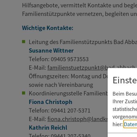
Hilfsangebote, vermittelt Kontakte und begl
Familienstützpunkte vernetzen, begleiten un
Wichtige Kontakte:
Leitung des Familienstützpunkts Bad Abb
Susanne Wittner
Telefon: 09405 9573553
E-Mail:
familienstuetzpunkt@bad-abbach
Öffnungszeiten: Montag und Donnerstag vo
Einst
sowie nach Vereinbarung
Koordinierungsstelle Familienbildung im 
Beim Besuc
Ihrer Zust
Fiona Christoph
statistisc
Telefon: 09441 207-5371
vorgenomm
E-Mail:
fiona.christoph@landkreis-kelhei
hier:
Daten
Kathrin Reichl
Telefon: 09441 207-5340