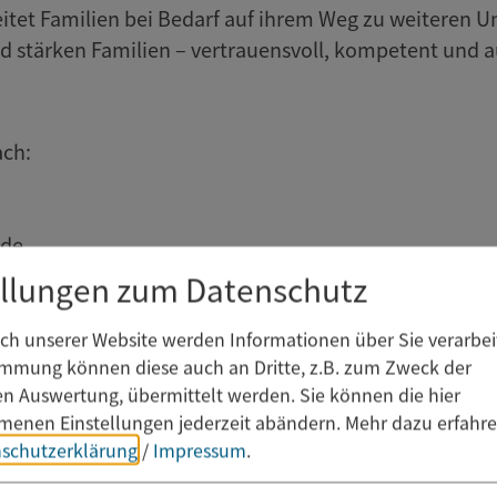
eitet Familien bei Bedarf auf ihrem Weg zu weiteren 
d stärken Familien – vertrauensvoll, kompetent und 
ach:
.de
n 09.00 bis 11.30 Uhr
ellungen zum Datenschutz
Kreisjugendamt:
h unserer Website werden Informationen über Sie verarbeit
immung können diese auch an Dritte, z.B. zum Zweck der
hen Auswertung, übermittelt werden. Sie können die hier
enen Einstellungen jederzeit abändern.
Mehr dazu erfahre
m.de
schutzerklärung
/
Impressum
.