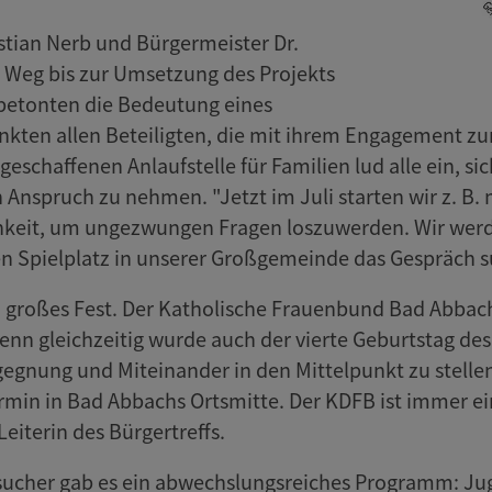
stian Nerb und Bürgermeister Dr.
 Weg bis zur Umsetzung des Projekts
e betonten die Bedeutung eines
kten allen Beteiligten, die mit ihrem Engagement z
geschaffenen Anlaufstelle für Familien lud alle ein, 
n Anspruch zu nehmen. "Jetzt im Juli starten wir z. B. 
chkeit, um ungezwungen Fragen loszuwerden. Wir werd
n Spielplatz in unserer Großgemeinde das Gespräch s
 ein großes Fest. Der Katholische Frauenbund Bad Abba
nn gleichzeitig wurde auch der vierte Geburtstag des
egegnung und Miteinander in den Mittelpunkt zu stelle
 Termin in Bad Abbachs Ortsmitte. Der KDFB ist immer ein
Leiterin des Bürgertreffs.
esucher gab es ein abwechslungsreiches Programm: Ju