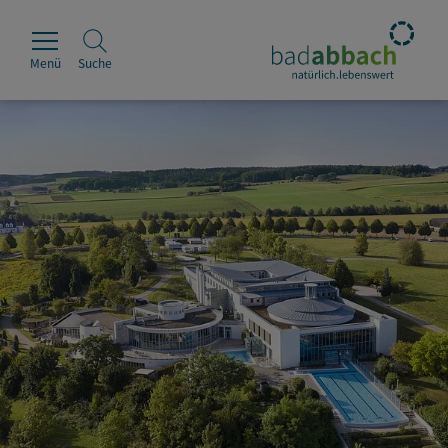
Menü
Suche
Rathaus
Erleben
Leben & Wohnen
Wirtschaft & Handel