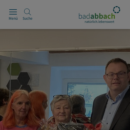
Menü
Suche
Rathaus
Erleben
Leben & Wohnen
Wirtschaft & Handel