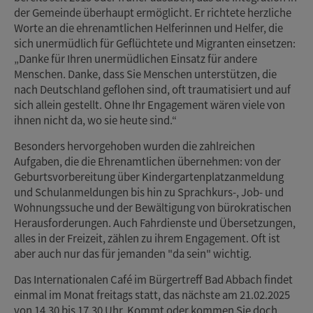
der Gemeinde überhaupt ermöglicht. Er richtete herzliche
Worte an die ehrenamtlichen Helferinnen und Helfer, die
sich unermüdlich für Geflüchtete und Migranten einsetzen:
„Danke für Ihren unermüdlichen Einsatz für andere
Menschen. Danke, dass Sie Menschen unterstützen, die
nach Deutschland geflohen sind, oft traumatisiert und auf
sich allein gestellt. Ohne Ihr Engagement wären viele von
ihnen nicht da, wo sie heute sind.“
Besonders hervorgehoben wurden die zahlreichen
Aufgaben, die die Ehrenamtlichen übernehmen: von der
Geburtsvorbereitung über Kindergartenplatzanmeldung
und Schulanmeldungen bis hin zu Sprachkurs-, Job- und
Wohnungssuche und der Bewältigung von bürokratischen
Herausforderungen. Auch Fahrdienste und Übersetzungen,
alles in der Freizeit, zählen zu ihrem Engagement. Oft ist
aber auch nur das für jemanden "da sein" wichtig.
Das Internationalen Café im Bürgertreff Bad Abbach findet
einmal im Monat freitags statt, das nächste am 21.02.2025
von 14.30 bis 17.30 Uhr. Kommt oder kommen Sie doch