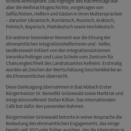
schöne Atmosphäre. Das Highlight des Nachmittags war
aber die Weihnachtsgeschichte, vorgetragen von
Geflüchteten, Helfern und Gästen in ihren Muttersprachen
– darunter Ukrainisch, Rumänisch, Russisch, Arabisch,
Polnisch, Bayerisch, Plattdeutsch sowie Hochdeutsch.
Ein weiterer besonderer Moment war die Ehrung der
ehrenamtlichen Integrationshelferinnen und - helfer,
landkreisweit initiiert von den Integrationslotsinnen
Veronika Pollinger und Luise Schiele vom Zentrum für
Chancengleichheit des Landratsamtes Kelheim. Erstmalig
wurden als Zeichen der Wertschätzung Geschenkkörbe an
die Ehrenamtlichen überreicht.
Diese Danksagung übernahmen in Bad Abbach Erster
Bürgermeister Dr. Benedikt Grünewald sowie Marktrat und
Integrationsreferent Stefan Killian. Das Internationalen
Café bot dafür den passenden Rahmen.
Bürgermeister Grünewald betonte in seiner Ansprache die
Bedeutung des ehrenamtlichen Engagements, das einige
bereits seit 2015 oder früher ausüben, das die Integration in