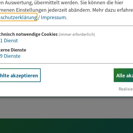
hen Auswertung, übermittelt werden. Sie können die hier
enen Einstellungen jederzeit abändern.
Mehr dazu erfahre
schutzerklärung
/
Impressum
.
chnisch notwendige Cookies
(immer erforderlich)
1
Dienst
liche Bekanntmachu
terne Dienste
9
Dienste
mehr erfahren
lte akzeptieren
Alle ak
Realisie