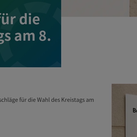
ür die
gs am 8.
hläge für die Wahl des Kreistags am