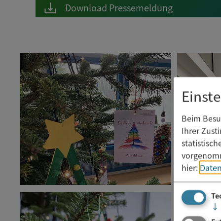
Download Pressemeldung
Einst
Beim Besuc
Ihrer Zust
statistisc
vorgenomm
hier:
Daten
Te
↓