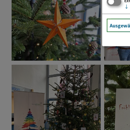
Ex
↓
Ausgewäh