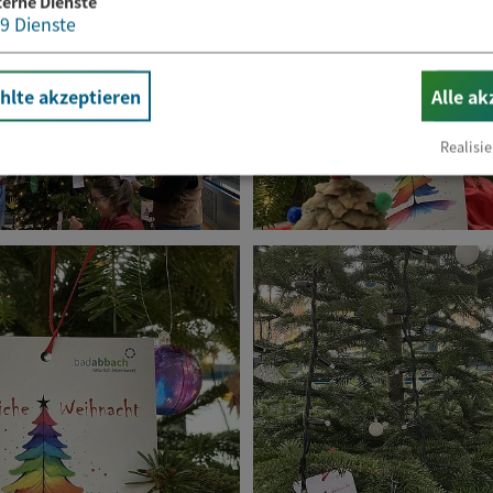
terne Dienste
9
Dienste
lte akzeptieren
Alle ak
Realisie