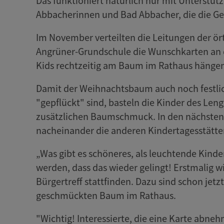
Das funktioniert natürlich nur mit Unterstüt
Abbacherinnen und Bad Abbacher, die die G
Im November verteilten die Leitungen der ör
Angrüner-Grundschule die Wunschkarten an d
Kids rechtzeitig am Baum im Rathaus hänge
Damit der Weihnachtsbaum auch noch festlic
"gepflückt" sind, basteln die Kinder des Leng
zusätzlichen Baumschmuck. In den nächsten 
nacheinander die anderen Kindertagesstätt
„Was gibt es schöneres, als leuchtende Kinde
werden, dass das wieder gelingt! Erstmalig 
Bürgertreff stattfinden. Dazu sind schon jet
geschmückten Baum im Rathaus.
"Wichtig! Interessierte, die eine Karte abn