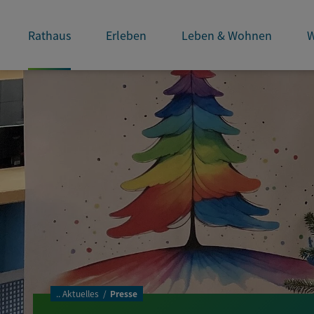
Rathaus
Erleben
Leben & Wohnen
W
..
Aktuelles
Presse