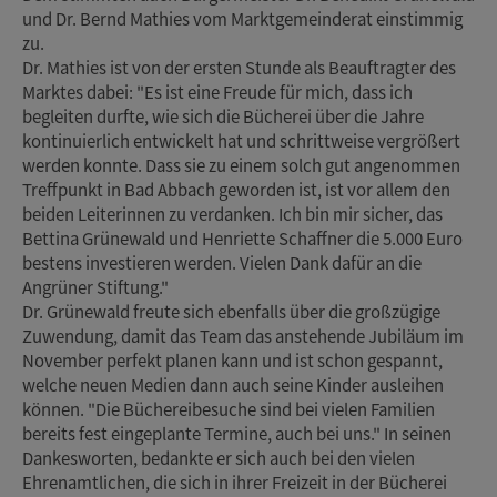
und Dr. Bernd Mathies vom Marktgemeinderat einstimmig
zu.
Dr. Mathies ist von der ersten Stunde als Beauftragter des
Marktes dabei: "Es ist eine Freude für mich, dass ich
begleiten durfte, wie sich die Bücherei über die Jahre
kontinuierlich entwickelt hat und schrittweise vergrößert
werden konnte. Dass sie zu einem solch gut angenommen
Treffpunkt in Bad Abbach geworden ist, ist vor allem den
beiden Leiterinnen zu verdanken. Ich bin mir sicher, das
Bettina Grünewald und Henriette Schaffner die 5.000 Euro
bestens investieren werden. Vielen Dank dafür an die
Angrüner Stiftung."
Dr. Grünewald freute sich ebenfalls über die großzügige
Zuwendung, damit das Team das anstehende Jubiläum im
November perfekt planen kann und ist schon gespannt,
welche neuen Medien dann auch seine Kinder ausleihen
können. "Die Büchereibesuche sind bei vielen Familien
bereits fest eingeplante Termine, auch bei uns." In seinen
Dankesworten, bedankte er sich auch bei den vielen
Ehrenamtlichen, die sich in ihrer Freizeit in der Bücherei