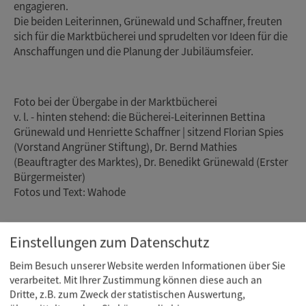
engagieren.
Die beiden Leiterinnen, Grünewald und Schaffner, freuten
sich für die Marktbücherei und sprudelten vor Ideen für die
Anschaffungen und die Planung der Jubiläumsfeier.
Foto bei der Übergabe in der Marktbücherei
v. l. - hinten stehend: die Bücherei-Leiterinnen Bettina
Grünewald und Henriette Schaffner | sitzend Florian Spies
(Vorstand Angrüner Stiftung), Dr. Bernd Mathies
(Beauftragter des Marktes), Dr. Benedikt Grünewald (Erster
Bürgermeister)
Fotos und Text: Wahode
Einstellungen zum Datenschutz
Download Pressemeldung
Beim Besuch unserer Website werden Informationen über Sie
verarbeitet. Mit Ihrer Zustimmung können diese auch an
Dritte, z.B. zum Zweck der statistischen Auswertung,