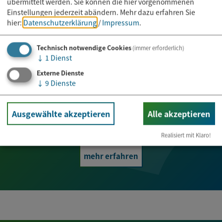
übermittelt werden. Sie können die hier vorgenommenen
Einstellungen jederzeit abändern.
Mehr dazu erfahren Sie
hier:
Datenschutzerklärung
/
Impressum
.
Technisch notwendige Cookies
(immer erforderlich)
↓
1
Dienst
Externe Dienste
↓
9
Dienste
Amtliche
Bekanntmachungen
Ausgewählte akzeptieren
Alle akzeptieren
Realisiert mit Klaro!
mehr erfahren