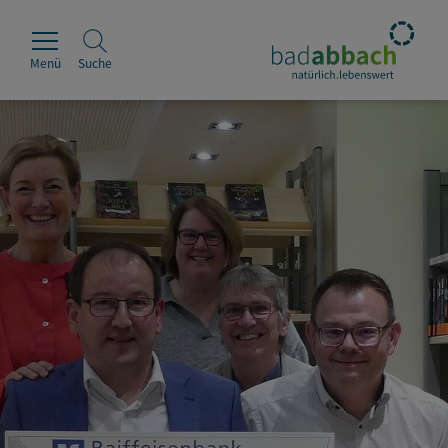
Menü
Suche
Rathaus
Erleben
Leben & Wohnen
Wirtschaft & Handel