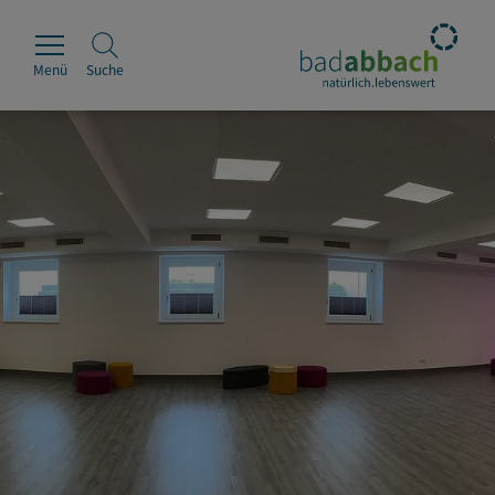
Menü
Suche
Rathaus
Erleben
Leben & Wohnen
Wirtschaft & Handel