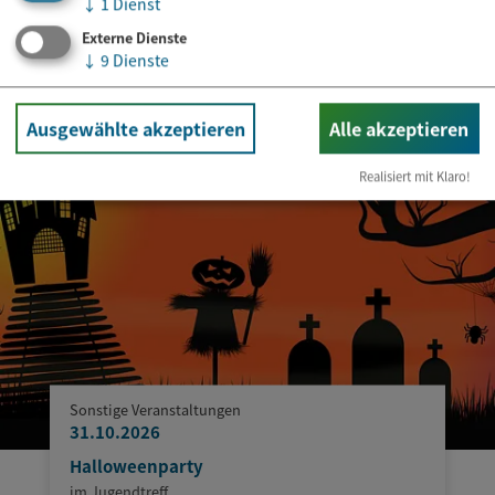
↓
1
Dienst
Externe Dienste
↓
9
Dienste
Ausgewählte akzeptieren
Alle akzeptieren
Realisiert mit Klaro!
Sonstige Veranstaltungen
31.10.2026
Halloweenparty
im Jugendtreff