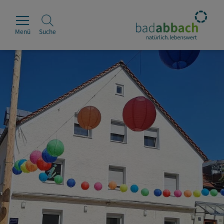
Menü
Suche
Rathaus
Erleben
Leben & Wohnen
Wirtschaft & Handel