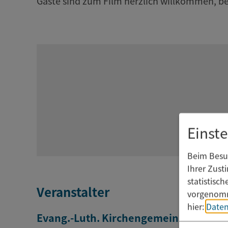
Gäste sind zum Film herzlich willkommen, bei
Einst
Beim Besuc
Ihrer Zust
statistisc
Veranstalter
vorgenomm
hier:
Daten
Evang.-Luth. Kirchengemeinde Bad A