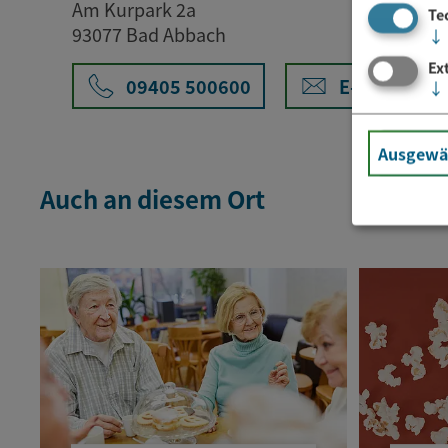
Am Kurpark 2a
Te
93077 Bad Abbach
↓
Ex
09405 500600
E-Mail
↓
Ausgewäh
Auch an diesem Ort