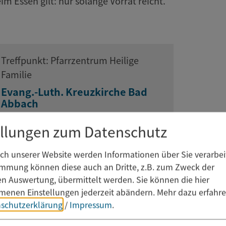
m Essen gilt: nur solange Vorrat reicht.
Treffpunkt: Pfarrzentrum Heilige
Familie
Evang.-Luth. Kreuzkirche Bad
Abbach
Stinkelbrunnstraße 1
ellungen zum Datenschutz
93077 Bad Abbach
h unserer Website werden Informationen über Sie verarbeit
immung können diese auch an Dritte, z.B. zum Zweck der
hen Auswertung, übermittelt werden. Sie können die hier
enen Einstellungen jederzeit abändern.
Mehr dazu erfahre
schutzerklärung
/
Impressum
.
bbach