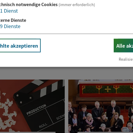
chnisch notwendige Cookies
(immer erforderlich)
1
Dienst
terne Dienste
Website
9
Dienste
lte akzeptieren
Alle ak
Realisie