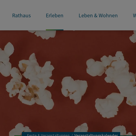
Rathaus
Erleben
Leben & Wohnen
W
..
Feste & Veranstaltungen
Veranstaltungskalender