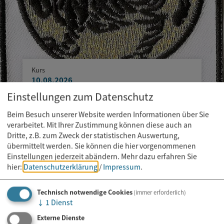
Kurs
10.08.2026
Einstellungen zum Datenschutz
Karate Training für Kinder und
Jugendliche
Beim Besuch unserer Website werden Informationen über Sie
verarbeitet. Mit Ihrer Zustimmung können diese auch an
Dritte, z.B. zum Zweck der statistischen Auswertung,
übermittelt werden. Sie können die hier vorgenommenen
Einstellungen jederzeit abändern.
Mehr dazu erfahren Sie
hier:
Datenschutzerklärung
/
Impressum
.
Technisch notwendige Cookies
(immer erforderlich)
↓
1
Dienst
Externe Dienste