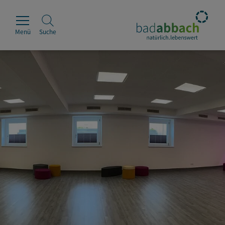
Menü
Suche
Rathaus
Erleben
Leben & Wohnen
Wirtschaft & Handel