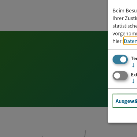
Beim Besuc
Ihrer Zust
statistisc
vorgenomm
hier:
Daten
Te
↓
Ex
↓
Ausgewäh