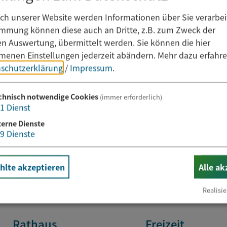
h unserer Website werden Informationen über Sie verarbeit
immung können diese auch an Dritte, z.B. zum Zweck der
hen Auswertung, übermittelt werden. Sie können die hier
enen Einstellungen jederzeit abändern.
Mehr dazu erfahre
schutzerklärung
/
Impressum
.
Newsletter abonnieren
chnisch notwendige Cookies
(immer erforderlich)
1
Dienst
terne Dienste
E-Mail*
9
Dienste
lte akzeptieren
Alle ak
Realisie
Rathaus
Freizeit