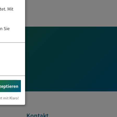
et. Mit
n Sie
zeptieren
rt mit Klaro!
Kontakt