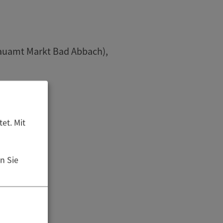
fbauamt Markt Bad Abbach),
et. Mit
n Sie