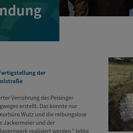
indung
Fertigstellung der
nlstraße
erter Verrohrung des Peisinger
weges erstellt. Das konnte nur
ieurbüro Wutz und die reibungslose
s Jackermeier und der
yernwerk realisiert werden." lobte