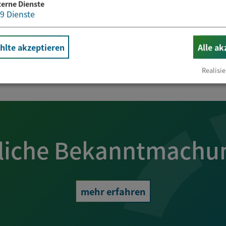
terne Dienste
9
Dienste
lte akzeptieren
Alle ak
Realisie
liche Bekanntmachu
mehr erfahren