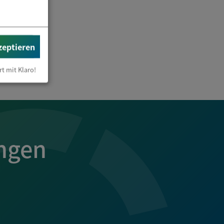
zeptieren
rt mit Klaro!
ngen