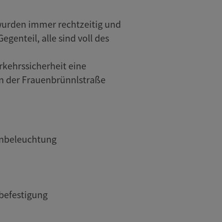
wurden immer rechtzeitig und
enteil, alle sind voll des
rkehrssicherheit eine
n der Frauenbrünnlstraße
ßenbeleuchtung
rbefestigung