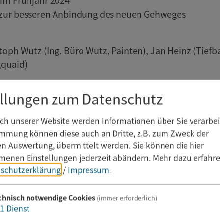
 im Frühjahr 2024
zur besseren Anbindung des neuen Gehweges
toph Wutz (Ing. Büro Wutz, Painten), Jan Heinz (Tie
gquaid)
ellungen zum Datenschutz
h unserer Website werden Informationen über Sie verarbeit
immung können diese auch an Dritte, z.B. zum Zweck der
hen Auswertung, übermittelt werden. Sie können die hier
enen Einstellungen jederzeit abändern.
Mehr dazu erfahre
schutzerklärung
/
Impressum
.
chnisch notwendige Cookies
(immer erforderlich)
1
Dienst