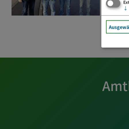
Ex
↓
Ausgewäh
Amt