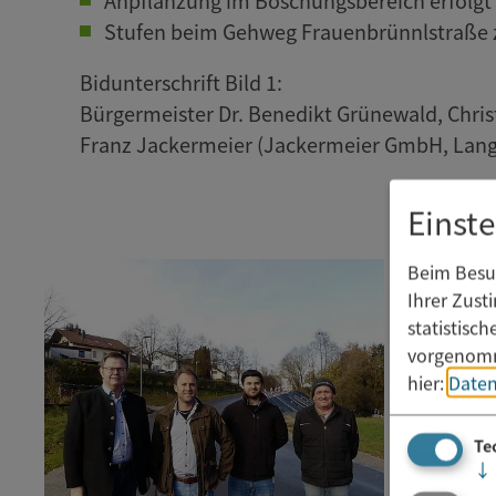
Anpflanzung im Böschungsbereich erfolgt
Stufen beim Gehweg Frauenbrünnlstraße 
Bidunterschrift Bild 1:
Bürgermeister Dr. Benedikt Grünewald, Chris
Franz Jackermeier (Jackermeier GmbH, Lan
Einst
Beim Besuc
Ihrer Zust
statistisc
vorgenomm
hier:
Daten
Te
↓