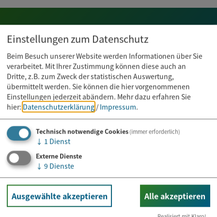
Einstellungen zum Datenschutz
Amtliche
Beim Besuch unserer Website werden Informationen über Sie
Bekanntmachungen
verarbeitet. Mit Ihrer Zustimmung können diese auch an
Dritte, z.B. zum Zweck der statistischen Auswertung,
übermittelt werden. Sie können die hier vorgenommenen
Einstellungen jederzeit abändern.
Mehr dazu erfahren Sie
mehr erfahren
hier:
Datenschutzerklärung
/
Impressum
.
Technisch notwendige Cookies
(immer erforderlich)
↓
1
Dienst
Externe Dienste
↓
9
Dienste
Newsletter abonnieren
Ausgewählte akzeptieren
Alle akzeptieren
Realisiert mit Klaro!