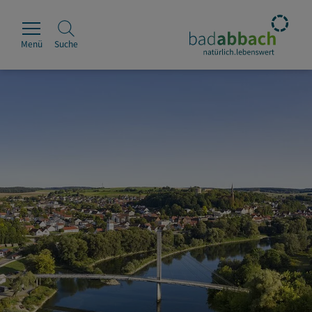
Menü
Suche
Rathaus
Erleben
Leben & Wohnen
Wirtschaft & Handel