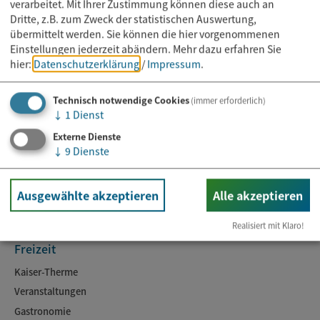
verarbeitet. Mit Ihrer Zustimmung können diese auch an
Dritte, z.B. zum Zweck der statistischen Auswertung,
übermittelt werden. Sie können die hier vorgenommenen
Einstellungen jederzeit abändern.
Mehr dazu erfahren Sie
hier:
Datenschutzerklärung
/
Impressum
.
Technisch notwendige Cookies
(immer erforderlich)
↓
1
Dienst
Rathaus
Externe Dienste
Kontakt & Öffnungszeiten
↓
9
Dienste
Online-Dienste
Ansprechpartner
Ausgewählte akzeptieren
Alle akzeptieren
Aktuelles
Realisiert mit Klaro!
Freizeit
Kaiser-Therme
Veranstaltungen
Gastronomie