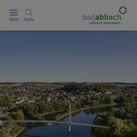
Menü
Suche
Rathaus
Erleben
Leben & Wohnen
Wirtschaft & Handel